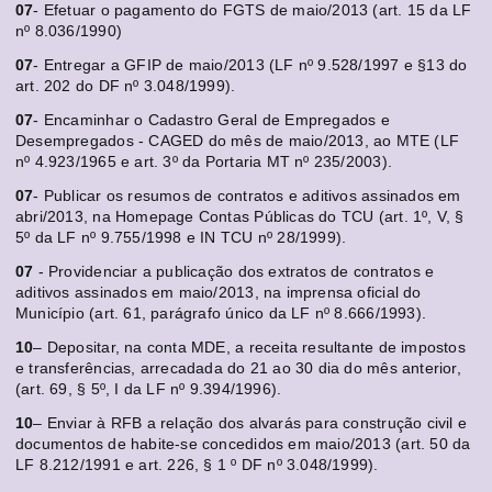
07
- Efetuar o pagamento do FGTS de maio/2013 (art. 15 da LF
nº 8.036/1990)
07
- Entregar a GFIP de maio/2013 (LF nº 9.528/1997 e §13 do
art. 202 do DF nº 3.048/1999).
07
- Encaminhar o Cadastro Geral de Empregados e
Desempregados - CAGED do mês de maio/2013, ao MTE (LF
nº 4.923/1965 e art. 3º da Portaria MT nº 235/2003).
07
- Publicar os resumos de contratos e aditivos assinados em
abri/2013, na Homepage Contas Públicas do TCU (art. 1º, V, §
5º da LF nº 9.755/1998 e IN TCU nº 28/1999).
07
- Providenciar a publicação dos extratos de contratos e
aditivos assinados em maio/2013, na imprensa oficial do
Município (art. 61, parágrafo único da LF nº 8.666/1993).
10
– Depositar, na conta MDE, a receita resultante de impostos
e transferências, arrecadada do 21 ao 30 dia do mês anterior,
(art. 69, § 5º, I da LF nº 9.394/1996).
10
– Enviar à RFB a relação dos alvarás para construção civil e
documentos de habite-se concedidos em maio/2013 (art. 50 da
LF 8.212/1991 e art. 226, § 1 º DF nº 3.048/1999).