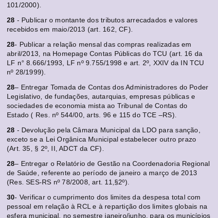
101/2000).
28
- Publicar o montante dos tributos arrecadados e valores
recebidos em maio/2013 (art. 162, CF).
28
- Publicar a relação mensal das compras realizadas em
abril/2013, na Homepage Contas Públicas do TCU (art. 16 da
LF n° 8.666/1993, LF nº 9.755/1998 e art. 2º, XXIV da IN TCU
nº 28/1999).
28
– Entregar Tomada de Contas dos Administradores do Poder
Legislativo, de fundações, autarquias, empresas públicas e
sociedades de economia mista ao Tribunal de Contas do
Estado ( Res. nº 544/00, arts. 96 e 115 do TCE –RS).
28
- Devolução pela Câmara Municipal da LDO para sanção,
exceto se a Lei Orgânica Municipal estabelecer outro prazo
(Art. 35, § 2º, II, ADCT da CF).
28
– Entregar o Relatório de Gestão na Coordenadoria Regional
de Saúde, referente ao período de janeiro a março de 2013
(Res. SES-RS nº 78/2008, art. 11,§2º).
30
- Verificar o cumprimento dos limites da despesa total com
pessoal em relação à RCL e à repartição dos limites globais na
esfera municipal, no semestre janeiro/junho, para os municípios