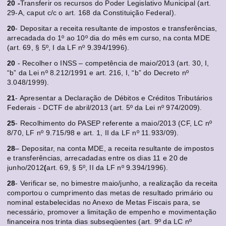
20 -
Transferir os recursos do Poder Legislativo Municipal (art.
29-A, caput c/c o art. 168 da Constituição Federal).
20
- Depositar a receita resultante de impostos e transferências,
arrecadada do 1º ao 10º dia do mês em curso, na conta MDE
(art. 69, § 5º, I da LF nº 9.394/1996).
20
- Recolher o INSS – competência de maio/2013 (art. 30, I,
“b” da Lei nº 8.212/1991 e art. 216, I, “b” do Decreto nº
3.048/1999).
21
- Apresentar a Declaração de Débitos e Créditos Tributários
Federais - DCTF de abril/2013 (art. 5º da Lei nº 974/2009).
25
- Recolhimento do PASEP referente a maio/2013 (CF, LC nº
8/70, LF nº 9.715/98 e art. 1, II da LF nº 11.933/09).
28
– Depositar, na conta MDE, a receita resultante de impostos
e transferências, arrecadadas entre os dias 11 e 20 de
junho/2012
(
art. 69, § 5º, II da LF nº 9.394/1996).
28
- Verificar se, no bimestre maio/junho, a realização da receita
comportou o cumprimento das metas de resultado primário ou
nominal estabelecidas no Anexo de Metas Fiscais para, se
necessário, promover a limitação de empenho e movimentação
financeira nos trinta dias subseqüentes (art. 9º da LC nº