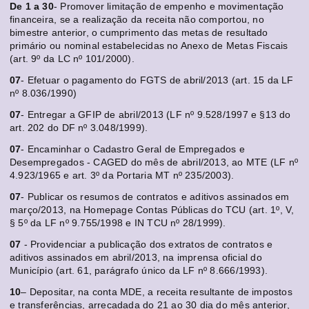
De 1 a 30
- Promover limitação de empenho e movimentação
financeira, se a realização da receita não comportou, no
bimestre anterior, o cumprimento das metas de resultado
primário ou nominal estabelecidas no Anexo de Metas Fiscais
(art. 9º da LC nº 101/2000).
07
- Efetuar o pagamento do FGTS de abril/2013 (art. 15 da LF
nº 8.036/1990)
07
- Entregar a GFIP de abril/2013 (LF nº 9.528/1997 e §13 do
art. 202 do DF nº 3.048/1999).
07
- Encaminhar o Cadastro Geral de Empregados e
Desempregados - CAGED do mês de abril/2013, ao MTE (LF nº
4.923/1965 e art. 3º da Portaria MT nº 235/2003).
07
- Publicar os resumos de contratos e aditivos assinados em
março/2013, na Homepage Contas Públicas do TCU (art. 1º, V,
§ 5º da LF nº 9.755/1998 e IN TCU nº 28/1999).
07
- Providenciar a publicação dos extratos de contratos e
aditivos assinados em abril/2013, na imprensa oficial do
Município (art. 61, parágrafo único da LF nº 8.666/1993).
10
– Depositar, na conta MDE, a receita resultante de impostos
e transferências, arrecadada do 21 ao 30 dia do mês anterior,