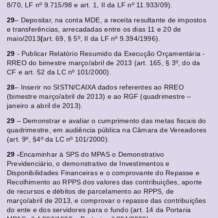
8/70, LF nº 9.715/98 e art. 1, II da LF nº 11.933/09).
29
– Depositar, na conta MDE, a receita resultante de impostos
e transferências, arrecadadas entre os dias 11 e 20 de
maio/2013
(
art. 69, § 5º, II da LF nº 9.394/1996).
29
- Publicar Relatório Resumido da Execução Orçamentária -
RREO do bimestre março/abril de 2013 (art. 165, § 3º, do da
CF e art. 52 da LC nº 101/2000).
28
– Inserir no SISTN/CAIXA dados referentes ao RREO
(bimestre março/abril de 2013) e ao RGF (quadrimestre –
janeiro a abril de 2013).
29
– Demonstrar e avaliar o cumprimento das metas fiscais do
quadrimestre, em audiência pública na Câmara de Vereadores
(art. 9º, §4º da LC nº 101/2000).
29 -
Encaminhar à SPS do MPAS o Demonstrativo
Previdenciário, o demonstrativo de Investimentos e
Disponibilidades Financeiras e o comprovante do Repasse e
Recolhimento ao RPPS dos valores das contribuições, aporte
de recursos e débitos de parcelamento ao RPPS, de
março/abril de 2013, e comprovar o repasse das contribuições
do ente e dos servidores para o fundo (art. 14 da Portaria