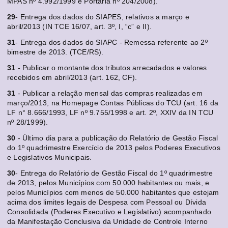
MPAS nº 4.992/1999 e Portaria nº 204/2008).
29
- Entrega dos dados do SIAPES, relativos a março e
abril/2013 (IN TCE 16/07, art. 3º, I, “c” e II).
31
- Entrega dos dados do SIAPC - Remessa referente ao 2º
bimestre de 2013. (TCE/RS).
31
- Publicar o montante dos tributos arrecadados e valores
recebidos em abril/2013 (art. 162, CF).
31
- Publicar a relação mensal das compras realizadas em
março/2013, na Homepage Contas Públicas do TCU (art. 16 da
LF n° 8.666/1993, LF nº 9.755/1998 e art. 2º, XXIV da IN TCU
nº 28/1999).
30
- Último dia para a publicação do Relatório de Gestão Fiscal
do 1º quadrimestre Exercício de 2013 pelos Poderes Executivos
e Legislativos Municipais.
30
- Entrega do Relatório de Gestão Fiscal do 1º quadrimestre
de 2013, pelos Municípios com 50.000 habitantes ou mais, e
pelos Municípios com menos de 50.000 habitantes que estejam
acima dos limites legais de Despesa com Pessoal ou Dívida
Consolidada (Poderes Executivo e Legislativo) acompanhado
da Manifestação Conclusiva da Unidade de Controle Interno