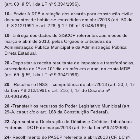
(art. 69, § 5º, I da LF nº 9.394/1996).
10
– Enviar à RFB a relação dos alvarás para construção civil e
documentos de habite-se concedidos em abril/2013 (art. 50 da
LF 8.212/1991 e art. 226, § 1 º DF nº 3.048/1999).
10
- Entrega dos dados do SISCOP referentes aos meses de
março e abril de 2013, pelos Órgãos e Entidades da
Administração Pública Municipal e da Administração Pública
Direta Estadual.
20 -
Depositar a receita resultante de impostos e transferências,
arrecadada do 1º ao 10º dia do mês em curso, na conta MDE
(art. 69, § 5º, I da LF nº 9.394/1996).
20
- Recolher o INSS – competência de abril/2013 (art. 30, I, “b”
da Lei nº 8.212/1991 e art. 216, I, “b” do Decreto nº
3.048/1999).
20 -
Transferir os recursos do Poder Legislativo Municipal (art.
29-A, caput c/c o art. 168 da Constituição Federal).
22
- Apresentar a Declaração de Débitos e Créditos Tributários
Federais - DCTF de março/2013 (art. 5º da Lei nº 974/2009).
24
- Recolhimento do PASEP referente a abril/2013 (CF, LC nº